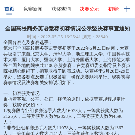
首页
竞赛新闻
获奖查询
决赛公示
初赛公示
全国高校商务英语竞赛初赛情况公示暨决赛事宜通知
时间：2022-05-25 16:25:41 浏览：28840
全国各赛点及参赛选手：
第六届全国高校商务英语竞赛初赛于2022年5月23日结束，大赛
共吸引了来自北京大学、清华大学、浙江理工大学、中国科学技
术大学、厦门大学、暨南大学、上海外国语大学、上海师范大学
等全国各地的院校共1400余所参赛，在竞赛组委会指导及各赛点
院校精心组织下，初赛取得了圆满成功。决赛将于5月28日-29日
举办，望各赛点及选手积极备赛，确保决赛顺利举行。现将初赛
赛事情况及决赛相关安排说明如下：
一、初赛获奖情况
秉持着客观、公平、公正、择优的原则，依据竞赛规程规定计
奖，获奖情况如下：
1.初赛段专业组参赛选手人数为16073人，一等奖获奖人数为
2125人，二等奖获奖人数为2858人，三等奖获奖人数为4590
人；
2.非专业组参赛选手人数为11078人，一等奖获奖人数为1367
人，二等奖获奖人数为2141人，三等奖获奖人数为2933人。