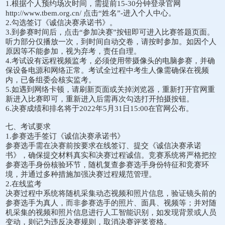
1.根据个人预约场次时间，需提前15-30分钟登录官网
http://www.tbem.org.cn/ 点击“姓名”-进入个人中心。
2.勾选签订《诚信决赛承诺书》。
3.到参赛时间后，点击“参加决赛”按钮即可进入比赛答题页面。
听力部分仅播放一次，到时间自动交卷，请按时参加。如因个人
原因等不能参加，视为弃考，责任自理。
4.考试设有远程视频监考，必须使用带摄像头的电脑参赛，并确
保设备电源和网络正常。考试全过程中考生人像需确保在视频
内，已备组委会核实监考。
5.如遇到网络卡顿，请刷新页面或关掉浏览器，重新打开官网重
新进入比赛即可，重新进入后需再次勾选打开拍摄按钮。
6.决赛成绩和排名将于2022年5月31日15:00在官网公布。
七、考试要求
1.参赛选手签订《诚信决赛承诺书》
参赛选手需在决赛前按要求在线签订、提交《诚信决赛承诺
书》，确保提交材料真实和决赛过程诚信。竞赛系统将严格把控
参赛选手身份核验环节，随机复查参赛选手身份特征和竞赛环
境，并通过多种措施加强决赛过程规范管理。
2.在线监考
决赛过程中系统将随机采集动态视频和照片信息，验证镜头前的
参赛选手为真人，而非参赛选手的照片、面具、视频等；并对随
机采集的视频和照片信息进行人工智能识别，如发现背景或人员
变动，则记为违反决赛规则，取消决赛评奖资格。